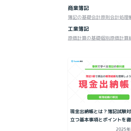
商業簿記
簿記の基礎
会計原則
会計処理
工業簿記
原価計算の基礎
個別原価計算
現金出納帳とは？簿記試験対
立つ基本事項とポイントを徹
2025