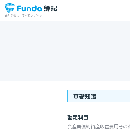
会計が楽しく学べるメディア
基礎知識
勘定科目
資産
負債
純資産
収益
費用
その