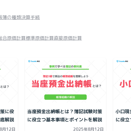
帳簿の種類
決算手続
総合原価計算
標準原価計算
直接原価計算
策に役
当座預金出納帳とは？簿記試験対策
小口現
底解説
に役立つ基本事項とポイントを解説
に役立
年8月12日
2025年8月12日