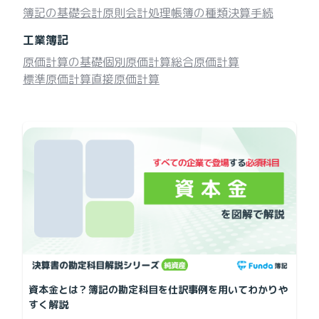
簿記の基礎
会計原則
会計処理
帳簿の種類
決算手続
工業簿記
原価計算の基礎
個別原価計算
総合原価計算
標準原価計算
直接原価計算
資本金とは？簿記の勘定科目を仕訳事例を用いてわかりや
すく解説