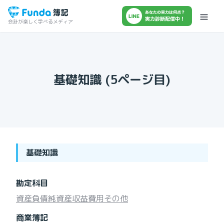
会計が楽しく学べるメディア
基礎知識
(
5
ページ目)
基礎知識
勘定科目
資産
負債
純資産
収益
費用
その他
商業簿記