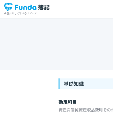
会計が楽しく学べるメディア
基礎知識
勘定科目
資産
負債
純資産
収益
費用
その