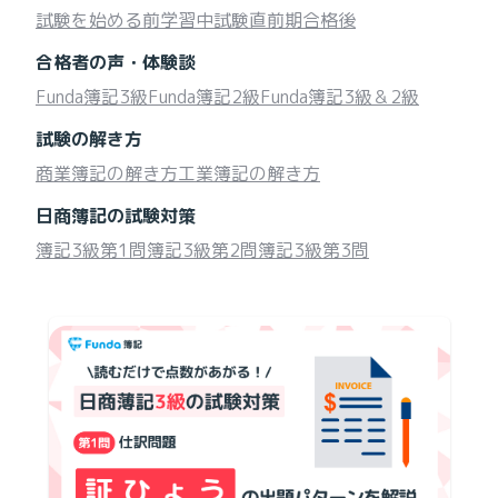
試験を始める前
学習中
試験直前期
合格後
合格者の声・体験談
Funda簿記3級
Funda簿記2級
Funda簿記3級＆2級
試験の解き方
商業簿記の解き方
工業簿記の解き方
日商簿記の試験対策
簿記3級第1問
簿記3級第2問
簿記3級第3問