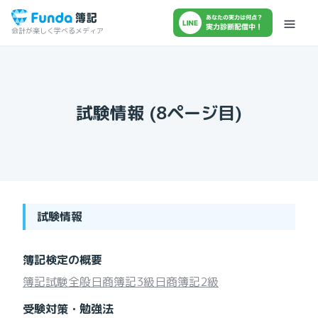
会計が楽しく学べるメディア
試験情報
(
8
ページ目)
試験情報
簿記検定の概要
簿記試験全般
日商簿記3級
日商簿記2級
受験対策・勉強法