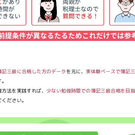
簿記三級に合格した方のデータ
を元に、
実体験ベースで簿記
す。
強方法を実践すれば、
少ない勉強時間での簿記三級合格を目
てください。