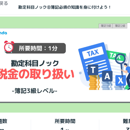
戻る
勘定科目ノック⑧簿記必須の知識を身に付けよう！
題数
所要時間
難