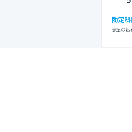
5
勘定科
簿記の基